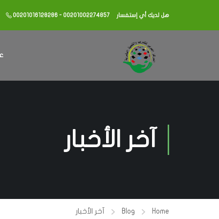
هل لديك أي إستفسار
00201016128286 - 00201002274857
عن
آخر الأخبار
Home
Blog
آخر الأخبار