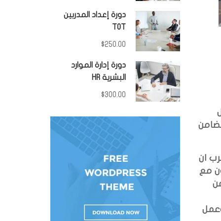
دورة إعداد المدربين
TOT
$250.00
دورة إدارة الموارد
البشرية HR
$300.00
تضامن
رب ان
ون مع
ن
وعمل