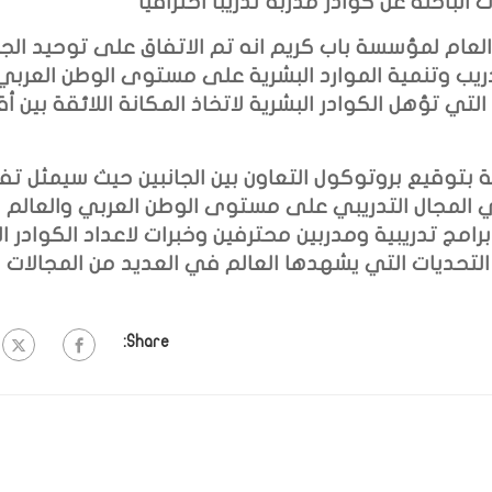
لباحثة عن كوادر مدربة تدريبا احترافيا
 العام لمؤسسة باب كريم انه تم الاتفاق على توحيد الج
ريب وتنمية الموارد البشرية على مستوى الوطن العربي
لتي تؤهل الكوادر البشرية لاتخاذ المكانة اللائقة بين أق
 بتوقيع بروتوكول التعاون بين الجانبين حيث سيمثل تف
 المجال التدريبي على مستوى الوطن العربي والعالم
رامج تدريبية ومدربين محترفين وخبرات لاعداد الكوادر ال
 التحديات التي يشهدها العالم في العديد من المجالات .
Share: