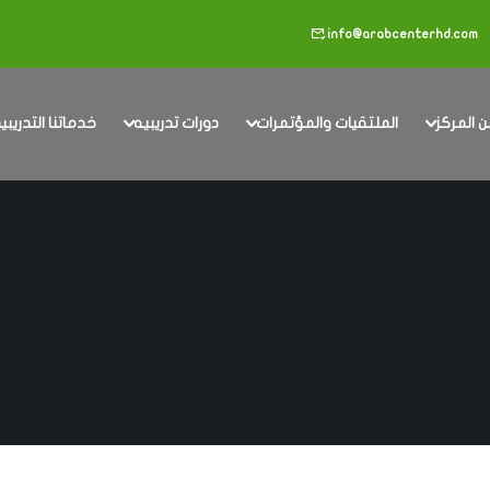
info@arabcenterhd.com
 المركز
الملتقيات والمؤتمرات
دورات تدريبيه
خدماتنا التدريبي