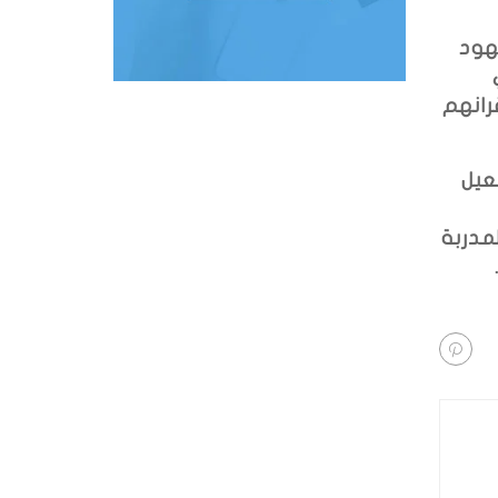
هود
رانهم
عيل
مدربة