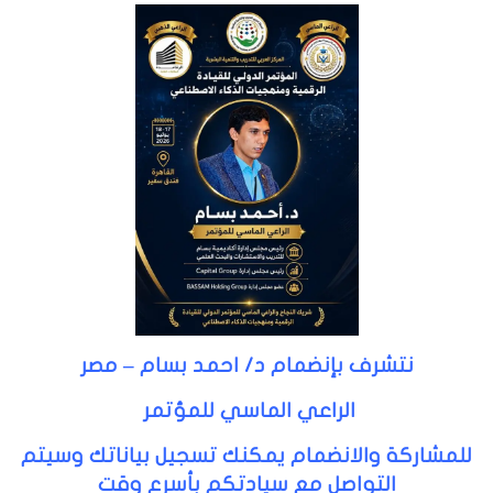
نتشرف بإنضمام د/ احمد بسام – مصر
الراعي الماسي للمؤتمر
للمشاركة والانضمام يمكنك تسجيل بياناتك وسيتم
التواصل مع سيادتكم بأسرع وقت