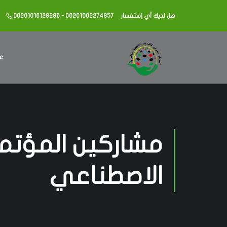
هل لديك أي إستفسار
00201016128286 - 00201002274857
عن
مشاركين المؤتمر 
الاصطناعي