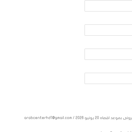
فى حاله الاجابة بنعم برجاء ارسال ورقة العمل على البريد الالكترونى بموعد اقصاه 20 يونيو 2026 arabcenterhd1@gmail.com /