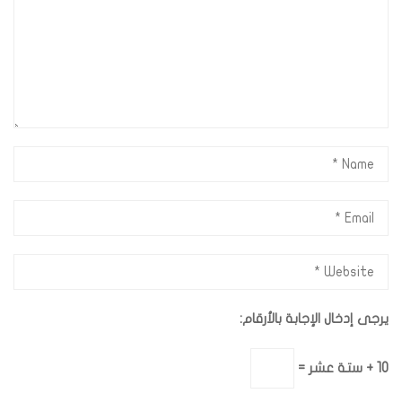
يرجى إدخال الإجابة بالأرقام:
10 + ستة عشر =