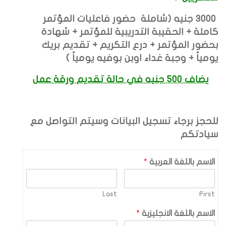
3000
جنيه (شاملة حضور فاعليات المؤتمر
كاملة + الحقيبة التدريبية للمؤتمر + شهادة
بحضور المؤتمر + درع التكريم +
تقديم بريك
يومياً +
وجبة غداء اوبن بوفيه يومياً )
يضاف 500 جنيه في حالة تقديم ورقة عمل
للحجز برجاء تسجيل البيانات وسيتم التواصل مع
سيادتكم
الاسم باللغة العربية
*
Last
First
الاسم باللغة الانجليزية
*